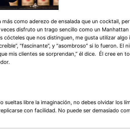
a más como aderezo de ensalada que un cocktail, pero
 veces disfruto un trago sencillo como un Manhattan 
 cócteles que nos distinguen, me gusta utilizar algo 
reíble”, “fascinante”, y “asombroso” si lo fueron. El n
ue mis clientes se sorprendan,” él dice.
Él cree en t
edor.
ueltas libre la imaginación, no debes olvidar los límit
replicarse con facilidad. No puede ser demasiado com