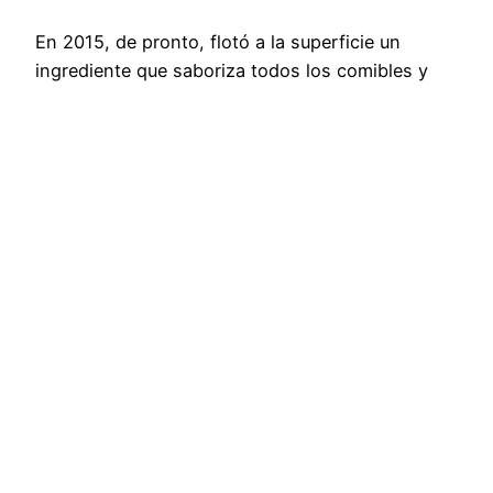
En 2015, de pronto, flotó a la superficie un
ingrediente que saboriza todos los comibles y
bebibles imaginables. No estamos hablando de
la especia de la semana, o de alguna fruta
exótica, ni el pescado de moda. Estamos
hablando del humo. Así es. Humo. Pero ¿porqué
el humo como ingrediente es tendencia en el DF?
¿Será nuestra enfermiza adicción al smog? No
exactamente.…
November 6, 2015