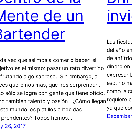
Mente de un
inv
Bartender
Las fiest
del año e
de anfitr
da vez que salimos a comer o beber, el
dinero en 
jetivo es el mismo: pasar un rato divertido
expresar 
sfrutando algo sabroso. Sin embargo, a
eso, no h
ces queremos más, que nos sorprendan.
como la co
o sólo se logra con gente que tiene oficio,
requiere p
ro también talento y pasión. ¿Cómo llegan
ya que coc
este mundo los platillos o bebidas
December 
rprendentes? Todos hemos…
ly 26, 2017