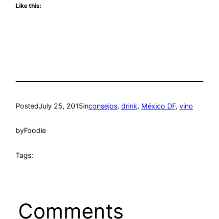
Like this:
Posted
July 25, 2015
in
consejos
, 
drink
, 
México DF
, 
vino
by
Foodie
Tags:
Comments