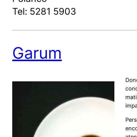
Tel: 5281 5903
Garum
Dond
con
mati
impa
Pers
enco
aten