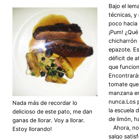
Bajo el lem
técnicas, y
poco hacia 
¡Pum! ¿Qué t
chicharrón 
epazote. Es
déficit de 
que funcion
Encontrará
tomate que 
manzana en 
nunca.Los p
Nada más de recordar lo
la escuela 
delicioso de este pato, me dan
de limón, h
ganas de llorar. Voy a llorar.
Ahora, no p
Estoy llorando!
salgo satis