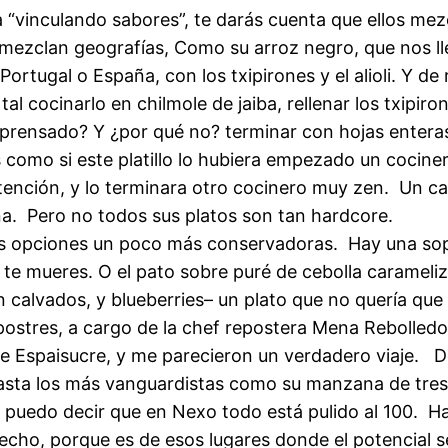
a “vinculando sabores”, te darás cuenta que ellos mez
 mezclan geografías, Como su arroz negro, que nos l
Portugal o España, con los txipirones y el alioli. Y de
al cocinarlo en chilmole de jaiba, rellenar los txipiro
prensado? Y ¿por qué no? terminar con hojas entera
 como si este platillo lo hubiera empezado un cocine
atención, y lo terminara otro cocinero muy zen. Un ca
a. Pero no todos sus platos son tan hardcore.
s opciones un poco más conservadoras. Hay una so
te mueres. O el pato sobre puré de cebolla carameli
calvados, y blueberries– un plato que no quería que
ostres, a cargo de la chef repostera Mena Rebolledo
de Espaisucre, y me parecieron un verdadero viaje. D
asta los más vanguardistas como su manzana de tres 
uedo decir que en Nexo todo está pulido al 100. Hay 
fecho, porque es de esos lugares donde el potencial s