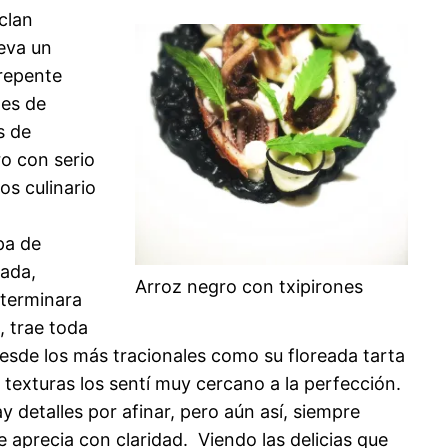
clan
leva un
 repente
nes de
s de
ro con serio
os culinario
pa de
zada,
Arroz negro con txipirones
 terminara
, trae toda
esde los más tracionales como su floreada tarta
texturas los sentí muy cercano a la perfección.
detalles por afinar, pero aún así, siempre
e aprecia con claridad. Viendo las delicias que