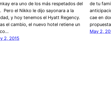
nkay era uno de los más respetados del
de tu fami
. Pero el Nikko le dijo sayonara a la
anticipaci
udad, y hoy tenemos el Hyatt Regency.
cae en dom
as el cambio, el nuevo hotel retiene un
propuest
oco…
May 2, 20
ly 2, 2015