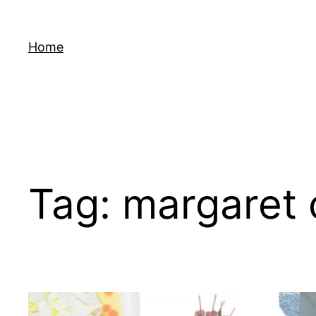
Skip
to
Home
content
Tag:
margaret 