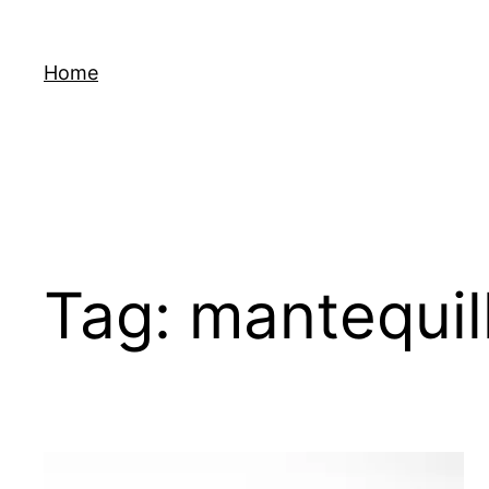
Skip
to
Home
content
Tag:
mantequil