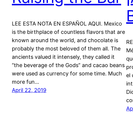
LEE ESTA NOTA EN ESPAÑOL AQUI. Mexico
is the birthplace of countless flavors that are
known around the world, and chocolate is
RE
probably the most beloved of them all. The
Mé
ancients valued it intensely, they called it
qu
“the beverage of the Gods” and cacao beans
pr
were used as currency for some time. Much
el
more fun…
in
April 22, 2019
Di
co
Ap