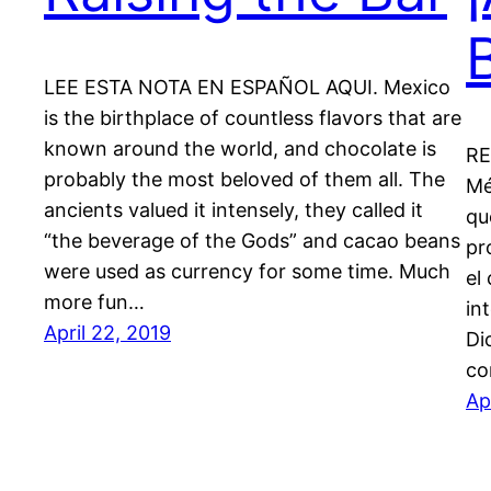
LEE ESTA NOTA EN ESPAÑOL AQUI. Mexico
is the birthplace of countless flavors that are
known around the world, and chocolate is
RE
probably the most beloved of them all. The
Mé
ancients valued it intensely, they called it
qu
“the beverage of the Gods” and cacao beans
pr
were used as currency for some time. Much
el
more fun…
in
April 22, 2019
Di
co
Ap