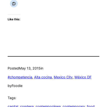
Like this:
Posted
May 13, 2015
in
#chompetencia
, 
Alta cocina
, 
Mexico City
, 
México DF
by
Foodie
Tags:
capital
, 
condesa
, 
contemporánea
, 
contemporary
, 
food
, 