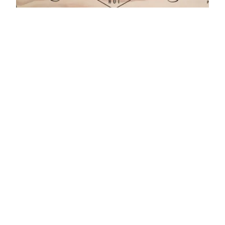
Tacos Millennials:
Tizne Tacomotora
En 2015, después de meses de campaña, se
volvió realidad el emoji de taco. Esto significa
que Millennials de muchos países aman los tacos
al nivel de que son parte no solo de su estilo de
vida, sino también de su lenguaje digital. Los
reportes indican que la generación millennial está
muy conectada con…
November 28, 2017