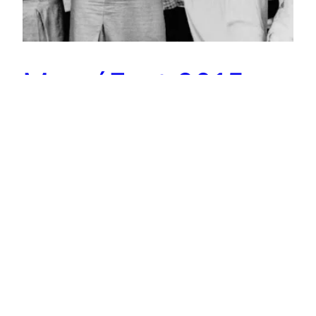
MamáFest 2015
¿Sabías que el 10 de Mayo es el día más lleno de
restaurantes de todo el año? Por eso, si piensas
celebrar a la mujer más importante de tu familia,
es buena idea reservar con anticipación. Este
año, el día de las madres cae en domingo, así
que el brunch es la propuesta más popular.
Pero…
May 2, 2015