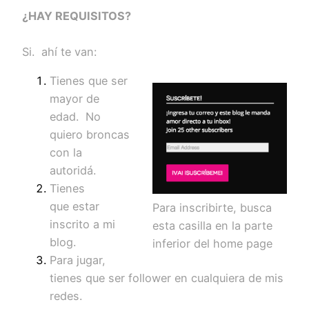
¿HAY REQUISITOS?
Si. ahí te van:
Tienes que ser
mayor de
edad. No
quiero broncas
con la
autoridá.
Tienes
que estar
Para inscribirte, busca
inscrito a mi
esta casilla en la parte
blog.
inferior del home page
Para jugar,
tienes que ser follower en cualquiera de mis
redes.