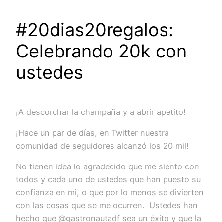
#20dias20regalos:
Celebrando 20k con
ustedes
¡A descorchar la champaña y a abrir apetito!
¡Hace un par de días, en Twitter nuestra
comunidad de seguidores alcanzó los 20 mil!
No tienen idea lo agradecido que me siento con
todos y cada uno de ustedes que han puesto su
confianza en mi, o que por lo menos se divierten
con las cosas que se me ocurren. Ustedes han
hecho que @gastronautadf sea un éxito y que la