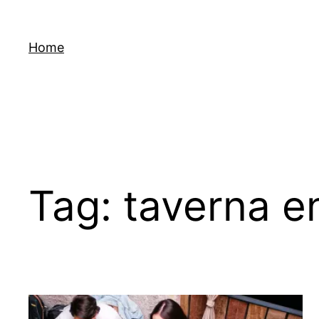
Skip
to
Home
content
Tag:
taverna e